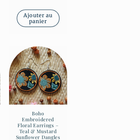
Ajouter au
panier
Boho
Embroidered
Floral Earrings –
Teal & Mustard
Sunflower Dangles