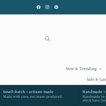
et
passer
Facebook
Instagram
Pinterest
au
contenu
New & Trending
Sale & La
Small-batch + artisan-made
Handmade + 
Made with care, not mass-produced.
Handmade in-h
stock here (n