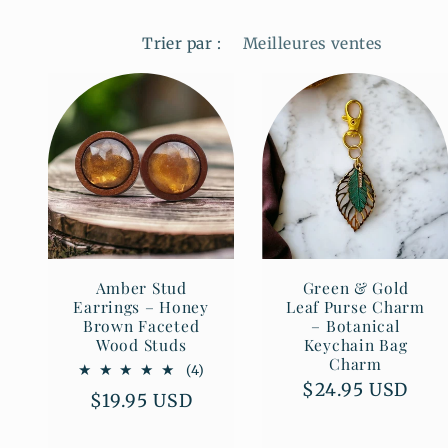
Trier par :
Amber Stud
Green & Gold
Earrings – Honey
Leaf Purse Charm
Brown Faceted
– Botanical
Wood Studs
Keychain Bag
Charm
4
(4)
Prix
$24.95 USD
total
Prix
$19.95 USD
des
habituel
habituel
critiques