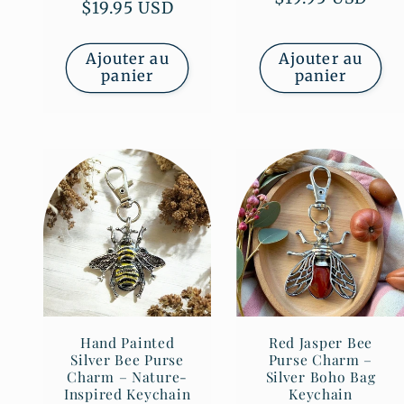
Prix
$19.95 USD
des
habituel
habituel
critiques
Ajouter au
Ajouter au
panier
panier
Hand Painted
Red Jasper Bee
Silver Bee Purse
Purse Charm –
Charm – Nature-
Silver Boho Bag
Inspired Keychain
Keychain