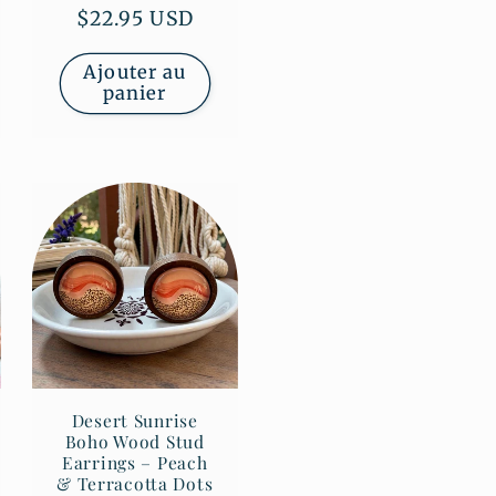
Prix
$22.95 USD
habituel
Ajouter au
panier
Desert Sunrise
Boho Wood Stud
Earrings – Peach
& Terracotta Dots