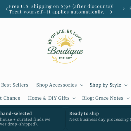
P
Free U.S. shipping on $59+ (after discounts)!
Sm
Treat yourself—it applies automatically.
a
y
s
/
r
é
g
Best Sellers
Shop Accessories
Shop by Style
i
st Chance
Home & DIY Gifts
Blog: Grace Notes
o
n
hand-selected
Ready to ship
ouse + curated finds we
Next business day processing 
ever drop-shipped).