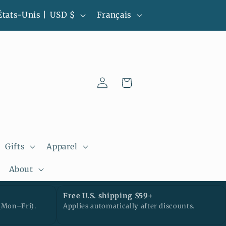
L
all-batch pieces • Ready to ship • Next
États-Unis | USD $
Français
business day processing
a
n
g
u
Panier
Connexion
e
Gifts
Apparel
About
Free U.S. shipping $59+
(Mon–Fri).
Applies automatically after discounts.