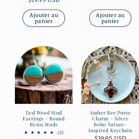
Prix
$19.95 USD
des
habituel
critiques
Ajouter au
Ajouter au
panier
panier
Teal Wood Stud
Amber Bee Purse
Earrings – Round
Charm – Silver
Resin Studs
Boho Nature-
Inspired Keychain
2
(2)
Prix
$19.95 USD
total