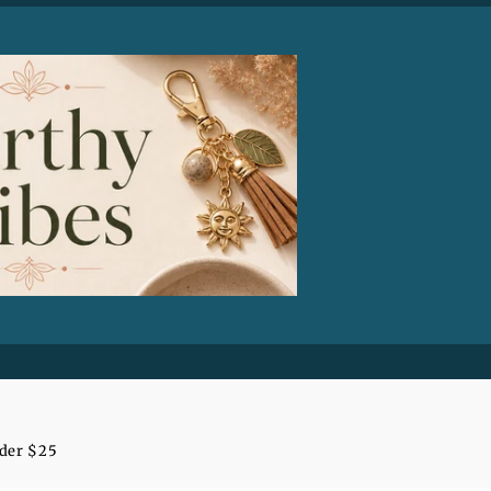
nder $25