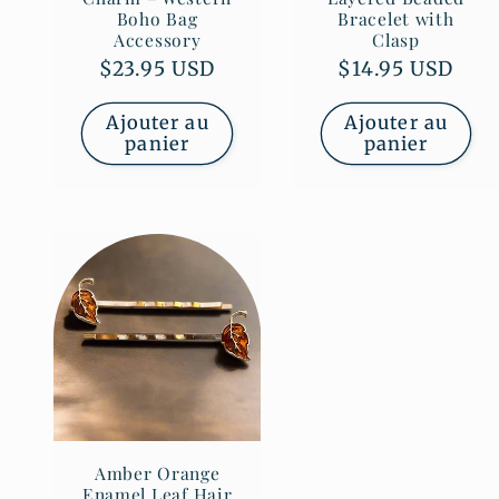
Boho Bag
Bracelet with
Accessory
Clasp
Prix
$23.95 USD
Prix
$14.95 USD
habituel
habituel
Ajouter au
Ajouter au
panier
panier
Amber Orange
Enamel Leaf Hair