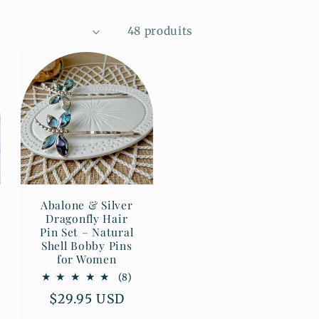
48 produits
Abalone & Silver
Dragonfly Hair
Pin Set – Natural
Shell Bobby Pins
for Women
8
(8)
total
Prix
$29.95 USD
des
habituel
critiques