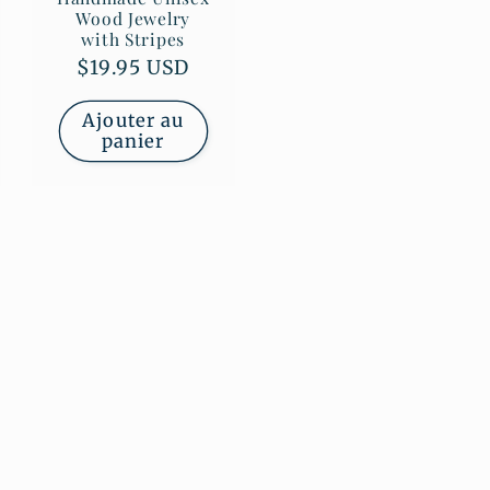
Wood Jewelry
with Stripes
Prix
$19.95 USD
habituel
Ajouter au
panier