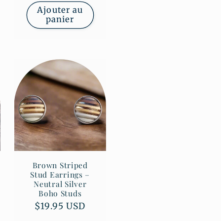
Ajouter au
panier
Brown Striped
Stud Earrings –
Neutral Silver
Boho Studs
Prix
$19.95 USD
habituel