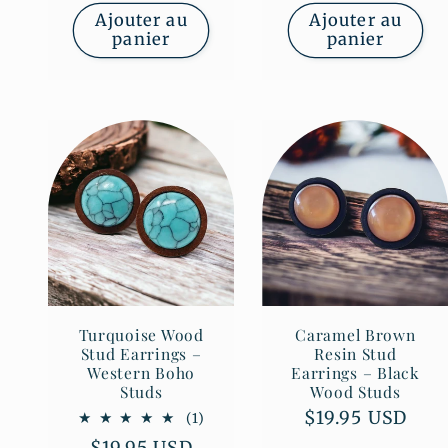
Ajouter au
Ajouter au
panier
panier
Turquoise Wood
Caramel Brown
Stud Earrings –
Resin Stud
Western Boho
Earrings – Black
Studs
Wood Studs
Prix
$19.95 USD
1
(1)
total
habituel